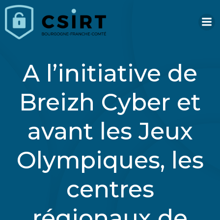
Aller
au
contenu
A l’initiative de
Breizh Cyber et
avant les Jeux
Olympiques, les
centres
régionaux de