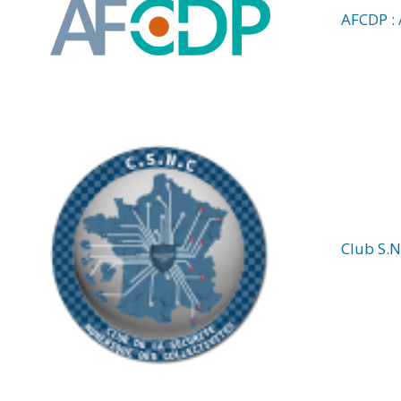
AFCDP : 
Club S.N