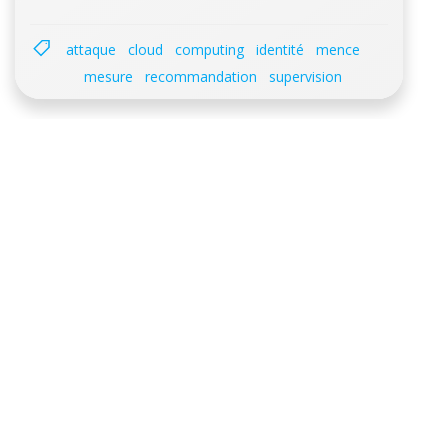
attaque
cloud
computing
identité
mence
mesure
recommandation
supervision