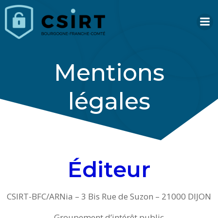
Aller
au
contenu
Mentions
légales
Éditeur
CSIRT-BFC/ARNia – 3 Bis Rue de Suzon – 21000 DIJON
Groupement d’intérêt public