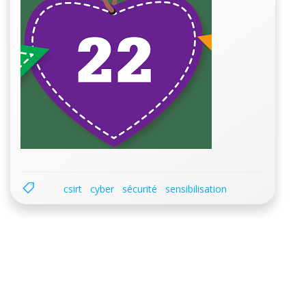
csirt
cyber
sécurité
sensibilisation