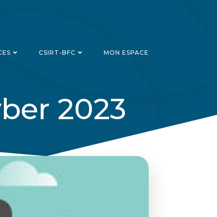
CES
CSIRT-BFC
MON ESPACE
yber 2023
Recherch