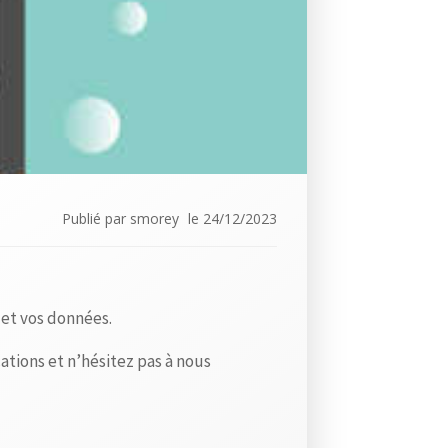
A
r
t
i
c
l
e
s
r
Publié par
smorey
le
24/12/2023
é
c
e
n
 et vos données.
t
s
tions et n’hésitez pas à nous
L
e