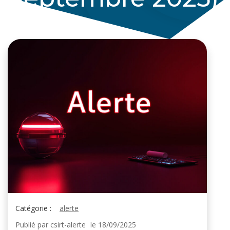
Catégorie :
alerte
Publié par
csirt-alerte
le
18/09/2025