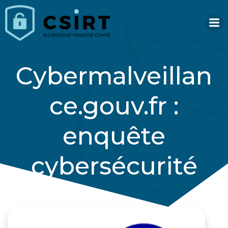
Aller
au
contenu
Cybermalveillan
ce.gouv.fr :
enquête
cybersécurité