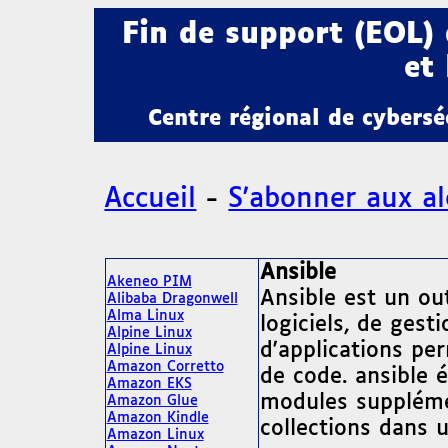
Fin de support (EOL)
et 
Centre régional de cybers
Accueil
-
S'abonner aux al
Ansible
Akeneo PIM
Ansible est un ou
Alibaba Dragonwell
Alma Linux
logiciels, de ges
Alpine Linux
d'applications pe
Alpine Linux
Amazon Corretto
de code. ansible 
Amazon EKS
modules supplémen
Amazon Glue
Amazon Kindle
collections dans u
Amazon Linux