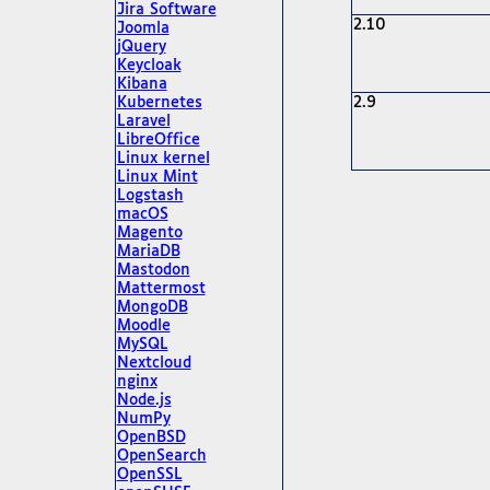
Jira Software
2.10
Joomla
jQuery
Keycloak
Kibana
Kubernetes
2.9
Laravel
LibreOffice
Linux kernel
Linux Mint
Logstash
macOS
Magento
MariaDB
Mastodon
Mattermost
MongoDB
Moodle
MySQL
Nextcloud
nginx
Node.js
NumPy
OpenBSD
OpenSearch
OpenSSL