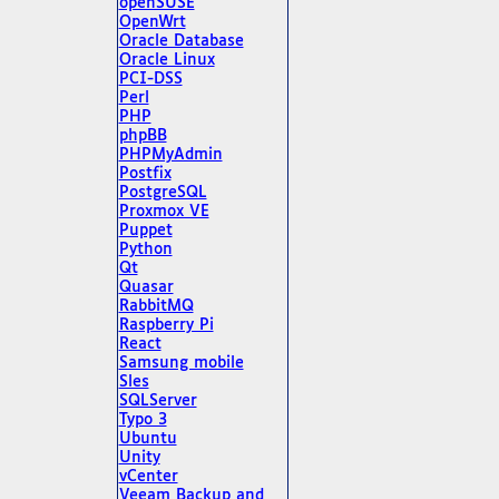
openSUSE
OpenWrt
Oracle Database
Oracle Linux
PCI-DSS
Perl
PHP
phpBB
PHPMyAdmin
Postfix
PostgreSQL
Proxmox VE
Puppet
Python
Qt
Quasar
RabbitMQ
Raspberry Pi
React
Samsung mobile
Sles
SQLServer
Typo 3
Ubuntu
Unity
vCenter
Veeam Backup and