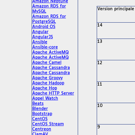
Amazon Neptune
Amazon RDS for
Version principale
MySQL
Amazon RDS for
PostgreSQL
14
Android OS
Angular
AngularJS
13
Ansible
Ansible-core
Apache ActiveMQ
Apache ActiveMQ
Apache Camel
12
Apache Cassandra
Apache Cassandra
Apache Groovy
Apache Hadoop
11
Apache Hop
Apache HTTP Server
Appel Watch
Beats
10
Blender
Bootstrap
CentOS
CentOS Stream
9
Centreon
ClamAV