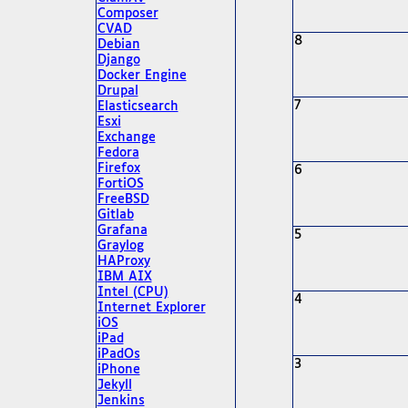
Composer
CVAD
8
Debian
Django
Docker Engine
Drupal
7
Elasticsearch
Esxi
Exchange
Fedora
Firefox
6
FortiOS
FreeBSD
Gitlab
Grafana
5
Graylog
HAProxy
IBM AIX
Intel (CPU)
4
Internet Explorer
iOS
iPad
iPadOs
3
iPhone
Jekyll
Jenkins