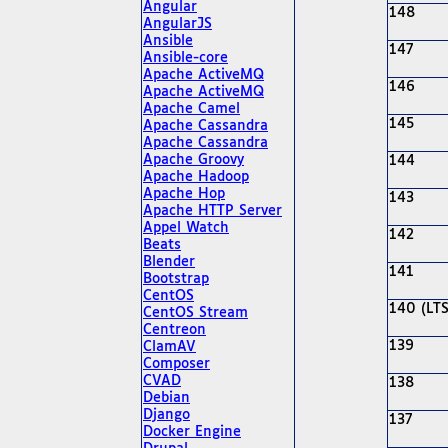
Angular
148
AngularJS
Ansible
147
Ansible-core
Apache ActiveMQ
146
Apache ActiveMQ
Apache Camel
145
Apache Cassandra
Apache Cassandra
Apache Groovy
144
Apache Hadoop
Apache Hop
143
Apache HTTP Server
Appel Watch
142
Beats
Blender
141
Bootstrap
CentOS
140 (LTS
CentOS Stream
Centreon
139
ClamAV
Composer
CVAD
138
Debian
Django
137
Docker Engine