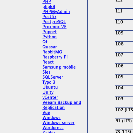
112
PHP
phpBB
111
PHPMyAdmin
Postfix
PostgreSQL
110
Proxmox VE
Puppet
109
Python
Qt
108
Quasar
RabbitMQ
107
Raspberry Pi
React
106
Samsung mobile
Sles
105
SQLServer
Typo 3
Ubuntu
104
Unity
vCenter
103
Veeam Backup and
Replication
102 (LTS
Vue
Windows
91 (LTS)
Windows server
Wordpress
78 (LTS)