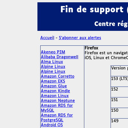
Fin de support 
Centre rég
Accueil
-
S'abonner aux alertes
Firefox
Akeneo PIM
Firefox est un naviga
Alibaba Dragonwell
iOS, Linux et Chrome
Alma Linux
Alpine Linux
Version 
Alpine Linux
Amazon Corretto
153 (LTS
Amazon EKS
Amazon Glue
152
Amazon Kindle
Amazon Linux
151
Amazon Neptune
Amazon RDS for
MySQL
150
Amazon RDS for
PostgreSQL
149
Android OS