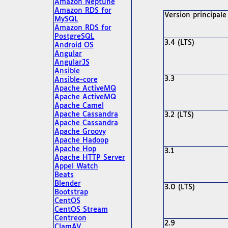
Amazon Neptune
Amazon RDS for
Version principale
MySQL
Amazon RDS for
PostgreSQL
3.4 (LTS)
Android OS
Angular
AngularJS
Ansible
3.3
Ansible-core
Apache ActiveMQ
Apache ActiveMQ
Apache Camel
Apache Cassandra
3.2 (LTS)
Apache Cassandra
Apache Groovy
Apache Hadoop
Apache Hop
3.1
Apache HTTP Server
Appel Watch
Beats
Blender
3.0 (LTS)
Bootstrap
CentOS
CentOS Stream
Centreon
2.9
ClamAV