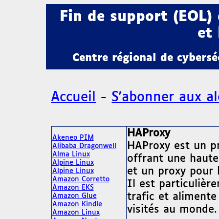
Fin de support (EOL)
et 
Centre régional de cybers
Accueil
-
S'abonner aux al
HAProxy
Akeneo PIM
HAProxy est un pro
Alibaba Dragonwell
Alma Linux
offrant une haute 
Alpine Linux
et un proxy pour 
Alpine Linux
Amazon Corretto
Il est particuliè
Amazon EKS
trafic et alimente
Amazon Glue
Amazon Kindle
visités au monde.
Amazon Linux