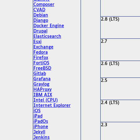
Composer
CVAD
Debian
2.8 (LTS)
Django
Docker Engine
Drupal
Elasticsearch
2.7
Esxi
Exchange
Fedora
Firefox
FortiOS
2.6 (LTS)
FreeBSD
Gitlab
Grafana
2.5
Graylog
HAProxy
IBM AIX
Intel (CPU)
2.4 (LTS)
Internet Explorer
iOS
iPad
iPadOs
2.3
iPhone
Jekyll
Jenkins