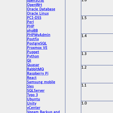
1.6
openSUSE
OpenWrt
Oracle Database
Oracle Linux
PCI-DSS
1.5
Perl
PHP
phpBB
PHPMyAdmin
1.4
Postfix
PostgreSQL
Proxmox VE
Puppet
1.3
Python
Qt
Quasar
1.2
RabbitMQ
Raspberry Pi
React
Samsung mobile
1.1
Sles
SQLServer
Typo 3
Ubuntu
1.0
Unity
vCenter
Veeam Backup and