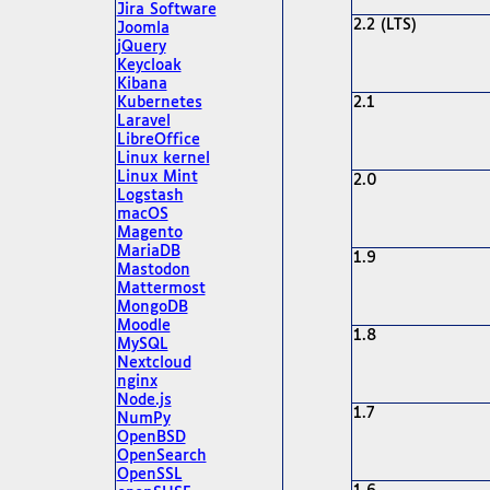
Jira Software
2.2 (LTS)
Joomla
jQuery
Keycloak
Kibana
Kubernetes
2.1
Laravel
LibreOffice
Linux kernel
Linux Mint
2.0
Logstash
macOS
Magento
MariaDB
1.9
Mastodon
Mattermost
MongoDB
Moodle
1.8
MySQL
Nextcloud
nginx
Node.js
1.7
NumPy
OpenBSD
OpenSearch
OpenSSL