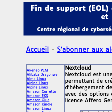
Fin de support (EOL)
et 
Centre régional de cybers
Accueil
-
S'abonner aux al
Nextcloud
Akeneo PIM
Nextcloud est une 
Alibaba Dragonwell
Alma Linux
permettant de crée
Alpine Linux
d'hébergement de f
Alpine Linux
Amazon Corretto
avec des options 
Amazon EKS
licence Affero Gen
Amazon Glue
Amazon Kindle
Amazon Linux