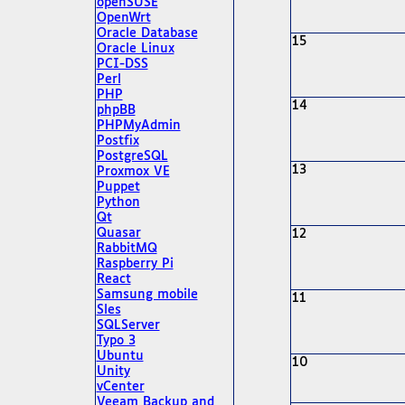
openSUSE
OpenWrt
Oracle Database
15
Oracle Linux
PCI-DSS
Perl
PHP
14
phpBB
PHPMyAdmin
Postfix
PostgreSQL
13
Proxmox VE
Puppet
Python
Qt
Quasar
12
RabbitMQ
Raspberry Pi
React
Samsung mobile
11
Sles
SQLServer
Typo 3
Ubuntu
10
Unity
vCenter
Veeam Backup and