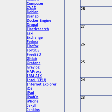
Composer
CVAD
28
Debian
Django
Docker Engine
Drupal
27
Elasticsearch
Esxi
Exchange
Fedora
26
Firefox
FortiOS
FreeBSD
Gitlab
25
Grafana
Graylog
HAProxy
IBM AIX
24
Intel (CPU)
Internet Explorer
iOS
iPad
iPadOs
23
iPhone
Jekyll
Jenkins