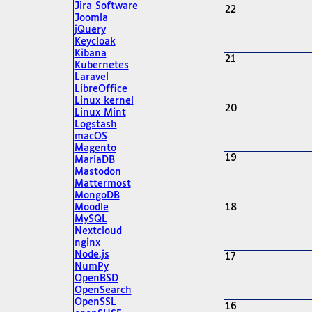
Jira Software
22
Joomla
jQuery
Keycloak
Kibana
21
Kubernetes
Laravel
LibreOffice
Linux kernel
20
Linux Mint
Logstash
macOS
Magento
19
MariaDB
Mastodon
Mattermost
MongoDB
Moodle
18
MySQL
Nextcloud
nginx
Node.js
17
NumPy
OpenBSD
OpenSearch
OpenSSL
16