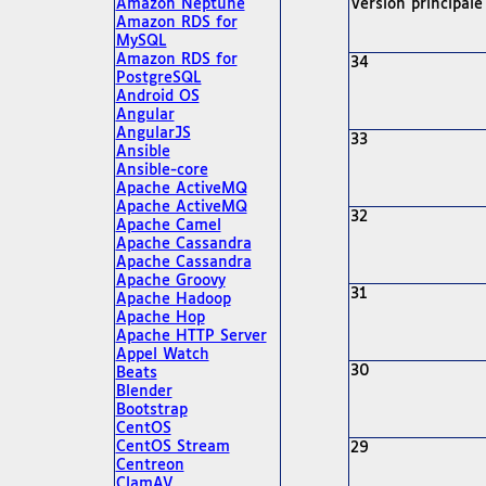
Amazon Neptune
Version principale
Amazon RDS for
MySQL
Amazon RDS for
34
PostgreSQL
Android OS
Angular
AngularJS
33
Ansible
Ansible-core
Apache ActiveMQ
Apache ActiveMQ
32
Apache Camel
Apache Cassandra
Apache Cassandra
Apache Groovy
31
Apache Hadoop
Apache Hop
Apache HTTP Server
Appel Watch
30
Beats
Blender
Bootstrap
CentOS
CentOS Stream
29
Centreon
ClamAV