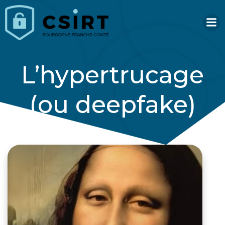
Aller
au
contenu
L’hypertrucage
(ou deepfake)