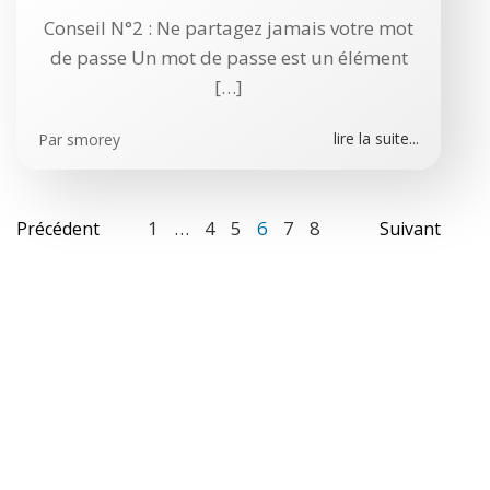
Conseil N°2 : Ne partagez jamais votre mot
de passe Un mot de passe est un élément
[…]
lire la suite...
Par
smorey
Posts
Posts
Post
Page
Page
Page
Page
Page
Page
1
…
4
5
6
7
8
Précédent
Suivant
navigation
navigation
navi