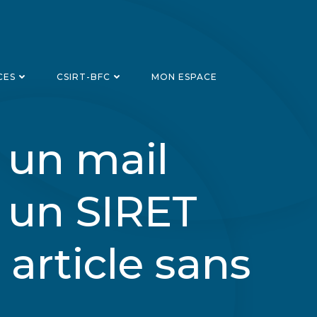
CES
CSIRT-BFC
MON ESPACE
 un mail
a un SIRET
 article sans