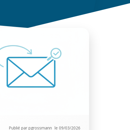
Recherch
A
r
t
i
c
l
e
s
r
Publié par
pgrossmann
le
09/03/2026