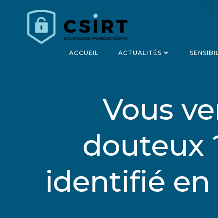
Aller
au
contenu
ACCUEIL
ACTUALITÉS
SENSIBI
Vous ve
douteux ?
identifié en