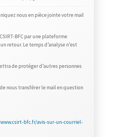
é
c
niquez nous en pièce jointe votre mail
e
n
t
u CSIRT-BFC par une plateforme
s
 un retour. Le temps d’analyse n’est
L
e
mettra de protéger d’autres personnes
s
l
e nous transférer le mail en question
o
g
i
c
/www.csirt-bfc.fr/avis-sur-un-courriel-
i
e