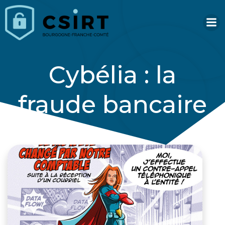
Aller
au
contenu
Cybélia : la
fraude bancaire