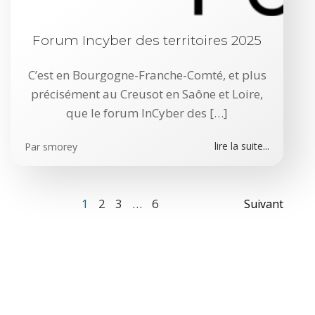
Forum Incyber des territoires 2025
C’est en Bourgogne-Franche-Comté, et plus
précisément au Creusot en Saône et Loire,
que le forum InCyber des […]
lire la suite...
Par
smorey
Posts
Post
Page
Page
Page
Page
1
2
3
…
6
Suivant
navigation
navi