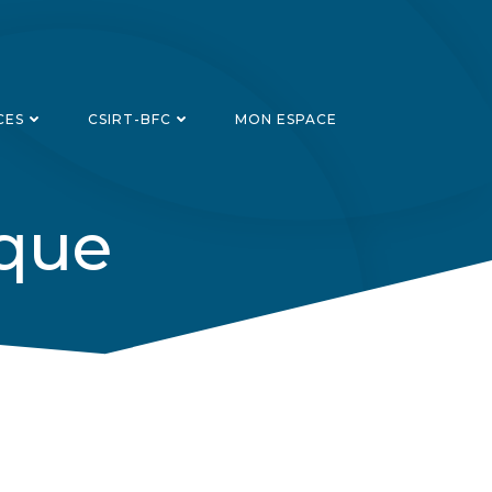
CES
CSIRT-BFC
MON ESPACE
aque
Recherch