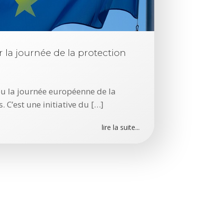
A
r
t
i
c
la journée de la protection
l
e
s
eu la journée européenne de la
r
 C’est une initiative du […]
é
c
lire la suite...
e
n
t
s
L
e