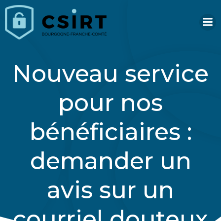
Aller
au
contenu
Nouveau service
pour nos
bénéficiaires :
demander un
avis sur un
courriel douteux