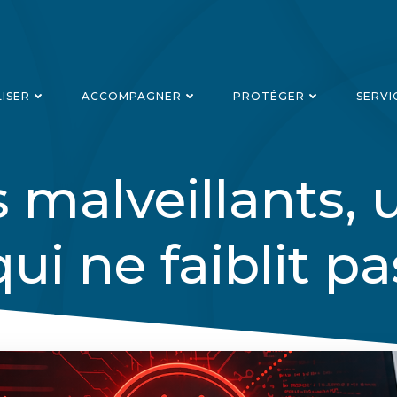
LISER
ACCOMPAGNER
PROTÉGER
SERVI
ls malveillants
qui ne faiblit pa