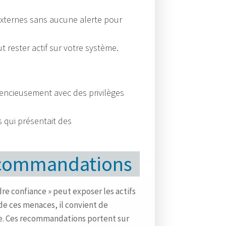
v
externes sans aucune alerte pour
e
i
t rester actif sur votre système.
l
l
a
silencieusement avec des privilèges
n
t
s qui présentait des
s
,
u
recommandations
n
e
dre confiance » peut exposer les actifs
m
de ces menaces, il convient de
e
ge. Ces recommandations portent sur