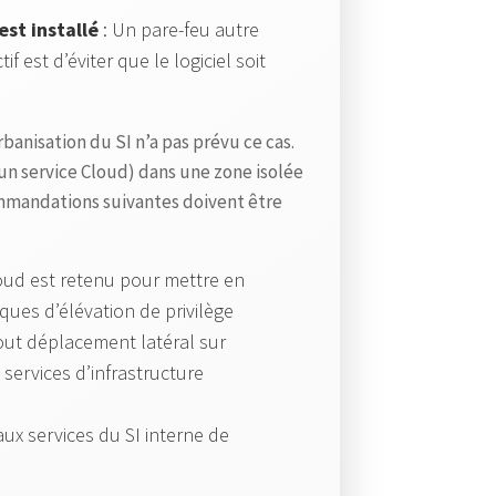
p
est installé
: Un pare-feu autre
a
if est d’éviter que le logiciel soit
s
C
banisation du SI n’a pas prévu ce cas.
E
’un service Cloud) dans une zone isolée
R
ommandations suivantes doivent être
T
-
loud est retenu pour mettre en
F
sques d’élévation de privilège
R
 tout déplacement latéral sur
:
 services d’infrastructure
V
u
aux services du SI interne de
l
n