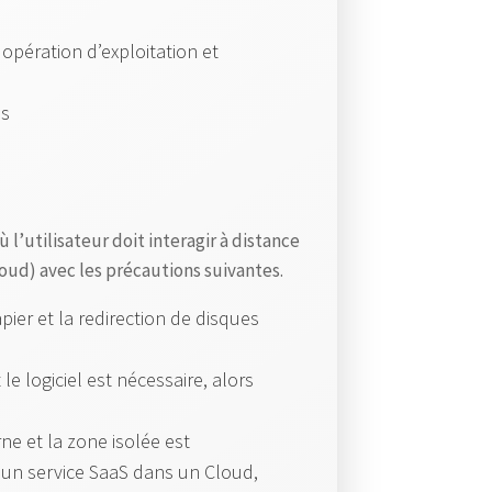
é
r
opération d’exploitation et
a
b
es
i
l
i
t
où l’utilisateur doit interagir à distance
Cloud) avec les précautions suivantes.
é
d
ier et la redirection de disques
a
n
le logiciel est nécessaire, alors
s
F
ne et la zone isolée est
5
d’un service SaaS dans un Cloud,
B