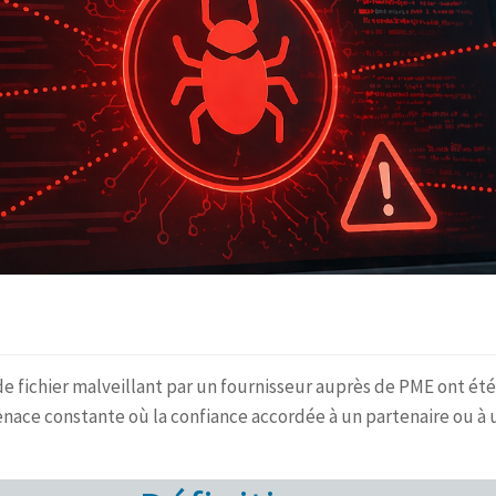
 fichier malveillant par un fournisseur auprès de PME ont été
 menace constante où la confiance accordée à un partenaire ou à u