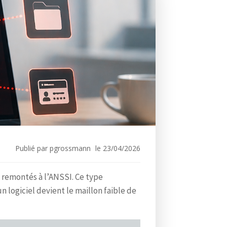
Recherch
A
r
t
i
c
l
e
s
r
Publié par
pgrossmann
le
23/04/2026
é
c
 remontés à l’ANSSI. Ce type
e
n logiciel devient le maillon faible de
n
t
s