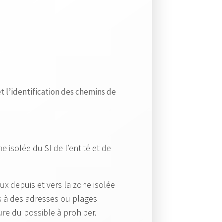
n
a
c
e
q
u
i
et l’identification des chemins de
n
e
f
a
e isolée du SI de l’entité et de
i
b
aux depuis et vers la zone isolée
l
ns à des adresses ou plages
i
sure du possible à prohiber.
t