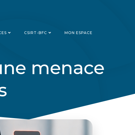
CES
CSIRT-BFC
MON ESPACE
, une menace
s