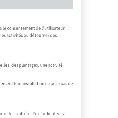
L
e
s
s le consentement de l’utilisateur
l
 les activités ou détourner des
o
g
i
c
lles, des plantages, une activité
i
e
uement leur installation ne pose pas de
l
s
m
a
dre le contrôle d’un ordinateur à
l