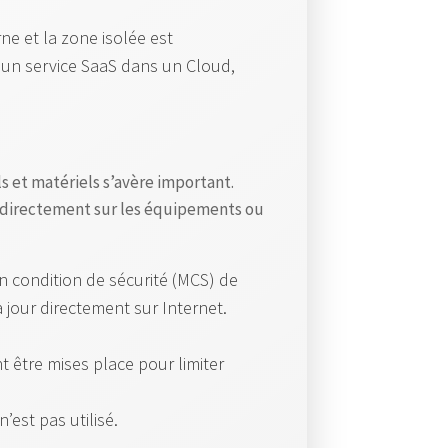
I
ne et la zone isolée est
G
d’un service SaaS dans un Cloud,
-
I
P
A
ls et matériels s’avère important.
c
, directement sur les équipements ou
c
e
n condition de sécurité (MCS) de
s
 jour directement sur Internet.
s
P
 être mises place pour limiter
o
l
’est pas utilisé.
i