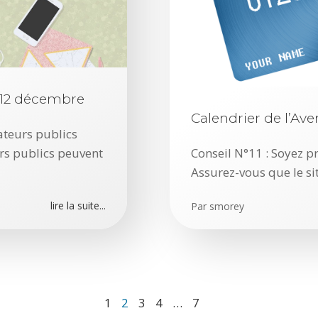
: 12 décembre
Calendrier de l’Ave
nateurs publics
rs publics peuvent
Conseil N°11 : Soyez p
Assurez-vous que le si
lire la suite...
Par
smorey
Page
Page
Page
Page
Page
1
2
3
4
…
7