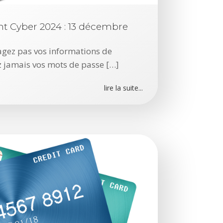
s
C
ent Cyber 2024 : 13 décembre
E
R
agez pas vos informations de
T
 jamais vos mots de passe […]
-
lire la suite...
F
R
:
V
u
l
n
é
r
a