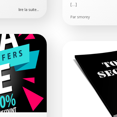
[…]
lire la suite...
Par
smorey