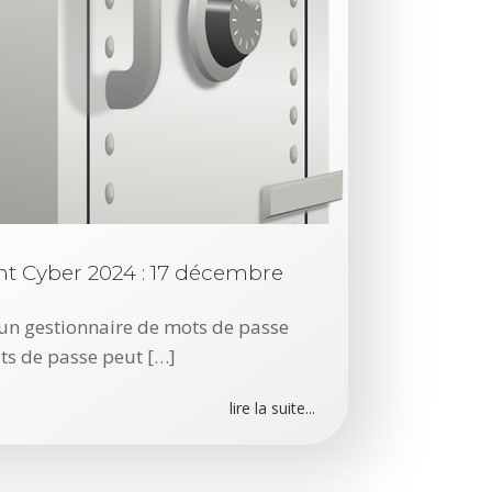
s
l
o
g
i
c
i
e
l
ent Cyber 2024 : 17 décembre
s
z un gestionnaire de mots de passe
m
ts de passe peut […]
a
l
lire la suite...
v
e
i