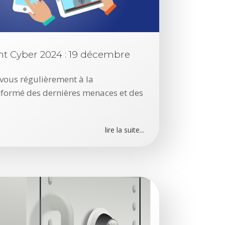
A
r
t
i
c
ent Cyber 2024 : 19 décembre
l
e
vous régulièrement à la
s
informé des dernières menaces et des
r
é
c
lire la suite...
e
n
t
s
L
e