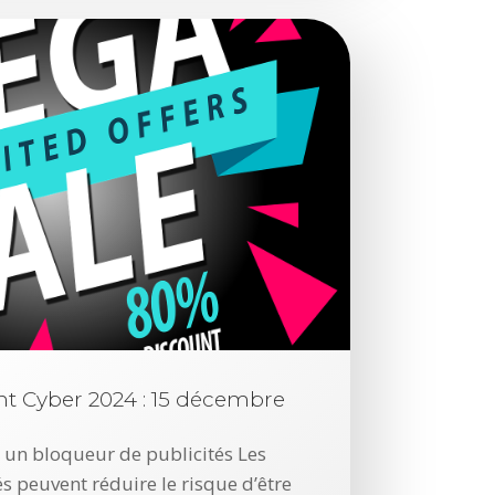
l
l
a
n
t
s
,
u
n
e
m
e
ent Cyber 2024 : 15 décembre
n
a
z un bloqueur de publicités Les
c
s peuvent réduire le risque d’être