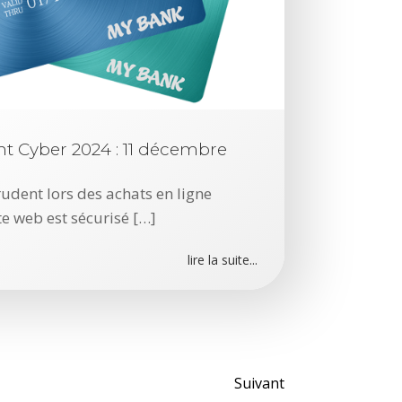
b
i
l
i
t
nt Cyber 2024 : 11 décembre
é
d
rudent lors des achats en ligne
a
te web est sécurisé […]
n
s
lire la suite...
F
5
B
I
Posts
Suivant
G