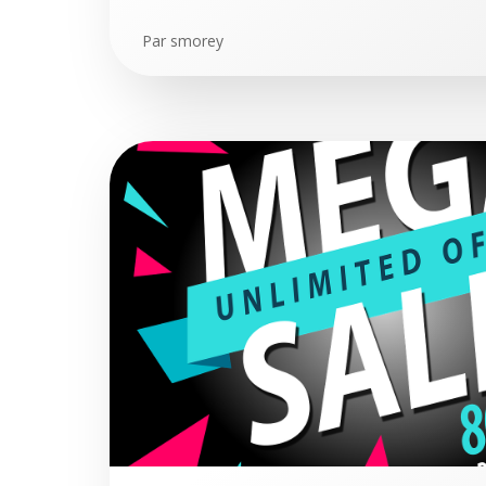
Par
smorey