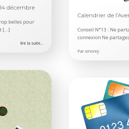
: 14 décembre
Calendrier de l’Av
trop belles pour
t […]
Conseil N°13 : Ne part
connexion Ne partagez
lire la suite...
Par
smorey