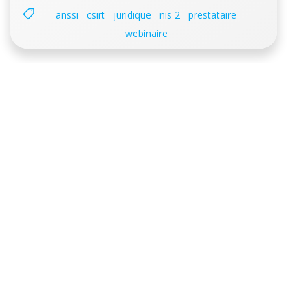
anssi
csirt
juridique
nis 2
prestataire
webinaire