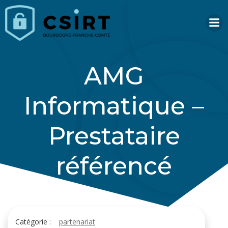
Aller
au
contenu
AMG
Informatique –
Prestataire
référencé
Catégorie :
partenariat